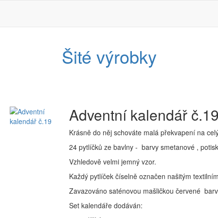
Šité výrobky
Adventní kalendář č.1
Krásně do něj schováte malá překvapení na cel
24 pytlíčků ze bavlny - barvy smetanové , potisk
Vzhledově velmi jemný vzor.
Každý pytlíček číselně označen našitým textiln
Zavazováno saténovou mašličkou červené barvy,
Set kalendáře dodáván: