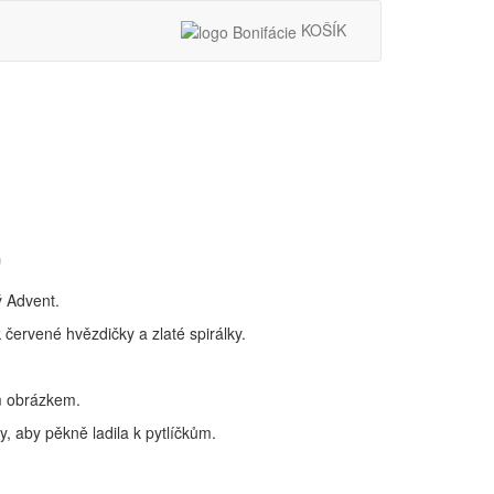
KOŠÍK
9
ý Advent.
 červené hvězdičky a zlaté spirálky.
ím obrázkem.
 aby pěkně ladila k pytlíčkům.