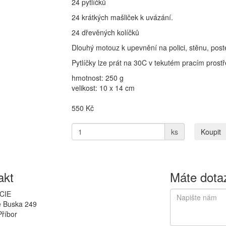
24 pytlíčků
24 krátkých mašliček k uvázání.
24 dřevěných kolíčků
Dlouhý motouz k upevnění na polici, stěnu, postel
Pytlíčky lze prát na 30C v tekutém pracím prost
hmotnost: 250 g
velikost: 10 x 14 cm
550
Kč
ks
Koupit
akt
Máte dota
CIE
e Buska 249
Příbor