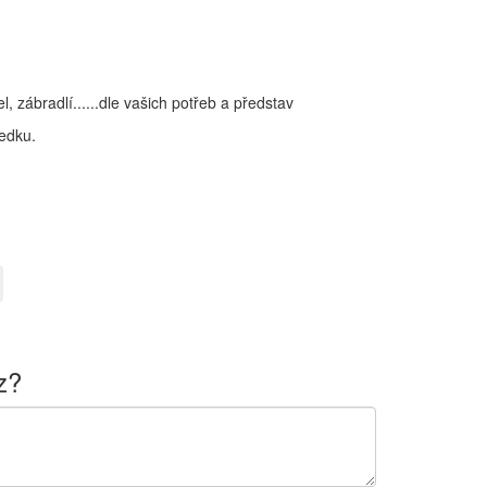
, zábradlí......dle vašich potřeb a představ
ředku.
z?