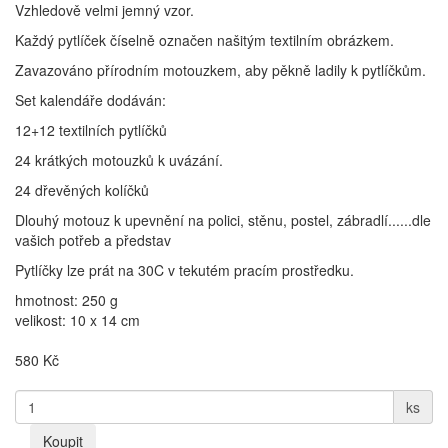
Vzhledově velmi jemný vzor.
Každý pytlíček číselně označen našitým textilním obrázkem.
Zavazováno přírodním motouzkem, aby pěkně ladily k pytlíčkům.
Set kalendáře dodáván:
12+12 textilních pytlíčků
24 krátkých motouzků k uvázání.
24 dřevěných kolíčků
Dlouhý motouz k upevnění na polici, stěnu, postel, zábradlí......dle
vašich potřeb a představ
Pytlíčky lze prát na 30C v tekutém pracím prostředku.
hmotnost: 250 g
velikost: 10 x 14 cm
580
Kč
ks
Koupit