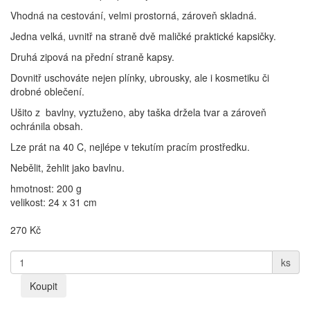
Vhodná na cestování, velmi prostorná, zároveň skladná.
Jedna velká, uvnitř na straně dvě maličké praktické kapsičky.
Druhá zipová na přední straně kapsy.
Dovnitř uschováte nejen plínky, ubrousky, ale i kosmetiku či
drobné oblečení.
Ušito z bavlny, vyztuženo, aby taška držela tvar a zároveň
ochránila obsah.
Lze prát na 40 C, nejlépe v tekutím pracím prostředku.
Nebělit, žehlit jako bavlnu.
hmotnost: 200 g
velikost: 24 x 31 cm
270
Kč
ks
Koupit