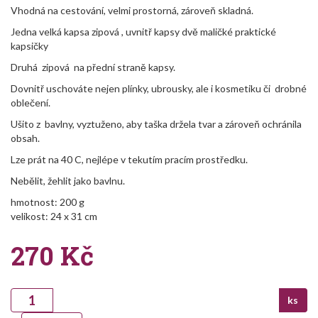
Vhodná na cestování, velmi prostorná, zároveň skladná.
Jedna velká kapsa zipová , uvnitř kapsy dvě maličké praktické
kapsičky
Druhá zipová na přední straně kapsy.
Dovnitř uschováte nejen plínky, ubrousky, ale i kosmetiku či drobné
oblečení.
Ušito z bavlny, vyztuženo, aby taška držela tvar a zároveň ochránila
obsah.
Lze prát na 40 C, nejlépe v tekutím pracím prostředku.
Nebělit, žehlit jako bavlnu.
hmotnost: 200 g
velikost: 24 x 31 cm
270
Kč
ks