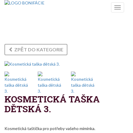
Toggle
navigati
ŠITÉ VÝROBKY
ZPĚT DO KATEGORIE
KOSMETICKÁ TAŠKA
DĚTSKÁ 3.
Kosmetická taštička pro potřeby vašeho miminka.