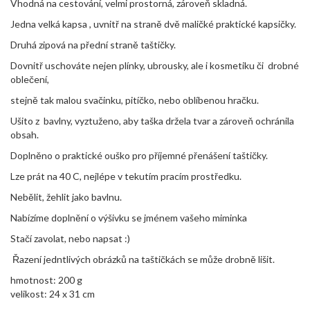
Vhodná na cestování, velmi prostorná, zároveň skladná.
Jedna velká kapsa , uvnitř na straně dvě maličké praktické kapsičky.
Druhá zipová na přední straně taštičky.
Dovnitř uschováte nejen plínky, ubrousky, ale i kosmetiku či drobné
oblečení,
stejně tak malou svačinku, pitíčko, nebo oblíbenou hračku.
Ušito z bavlny, vyztuženo, aby taška držela tvar a zároveň ochránila
obsah.
Doplněno o praktické ouško pro příjemné přenášení taštičky.
Lze prát na 40 C, nejlépe v tekutím pracím prostředku.
Nebělit, žehlit jako bavlnu.
Nabízíme doplnění o výšivku se jménem vašeho miminka
Stačí zavolat, nebo napsat :)
Řazení jedntlivých obrázků na taštičkách se může drobně lišit.
hmotnost: 200 g
velikost: 24 x 31 cm