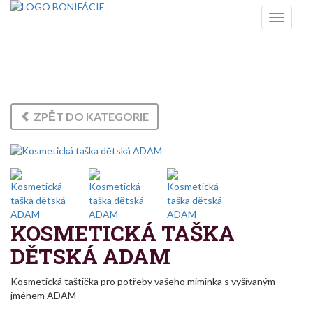
Toggle
navigati
ŠITÉ VÝROBKY
ZPĚT DO KATEGORIE
KOSMETICKÁ TAŠKA
DĚTSKÁ ADAM
Kosmetická taštička pro potřeby vašeho miminka s vyšívaným
jménem ADAM