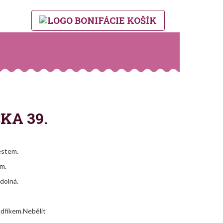
KOŠÍK
KA 39.
estem.
m.
dolná.
hadříkem.Nebělit