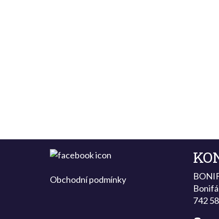
KO
BONI
Obchodní podmínky
Bonifá
742 58