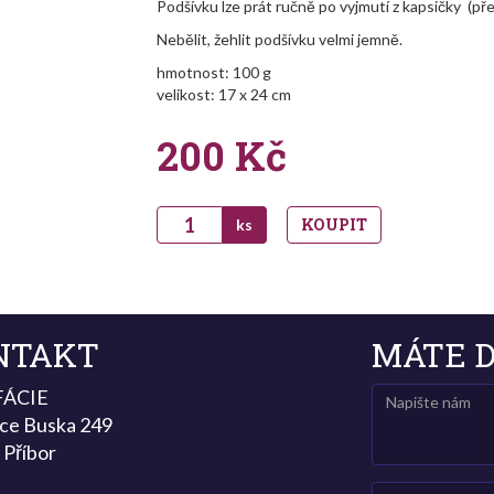
Podšívku lze prát ručně po vyjmutí z kapsičky (pře
Nebělit, žehlit podšívku velmi jemně.
hmotnost: 100 g
velikost: 17 x 24 cm
200
Kč
KOUPIT
ks
NTAKT
MÁTE D
FÁCIE
ce Buska 249
 Příbor