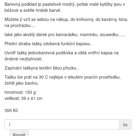
Barevný podklad je pastelově modrý, potisk malé kytičky jsou v
béžové a světle hnědé barvě.
Můžete jí vzít se sebou na nákup, do knihovny, do kavárny, kina,
na procházku....
také jako skvělý dárek pro kamarádku, maminku, sousedku......
Přední straba tašky zdobená funkční kapsou.
Uvnitř tašky jednobarevná podšívka a všitá vnitřní kapsa na
drobné nezbytnosti.
Zapínání taškyna textilní šitou přezku..
Tašku lze prát na 30 C nejlépe v tekutém pracím prostředku,
žehlit jako bavlnu.
hmotnost: 150 g
velikost: 39 x 41 cm
300
Kč
ks
Koupit