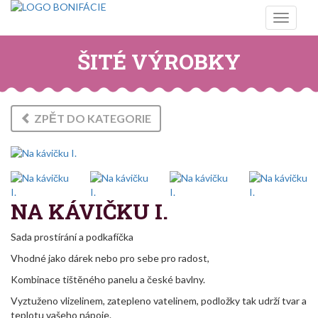
Toggle
navigati
ŠITÉ VÝROBKY
ZPĚT DO KATEGORIE
NA KÁVIČKU I.
Sada prostírání a podkafíčka
Vhodné jako dárek nebo pro sebe pro radost,
Kombinace tištěného panelu a české bavlny.
Vyztuženo vlizelinem, zatepleno vatelinem, podložky tak udrží tvar a
teplotu vašeho nápoje.