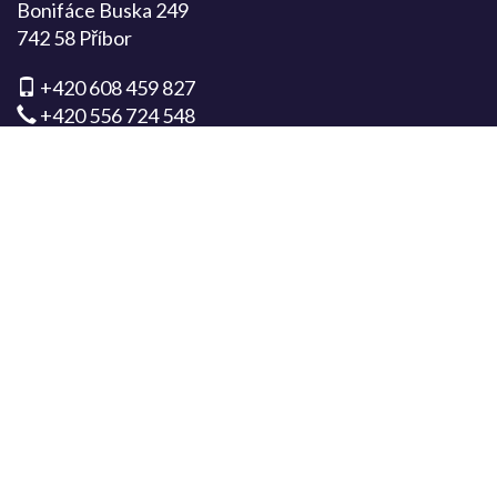
Bonifáce Buska 249
742 58 Příbor
+420 608 459 827
+420 556 724 548
info@bonifacie.cz
MÁTE DOTAZ?
ODESLAT