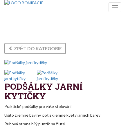
Toggle
navigati
ŠITÉ VÝROBKY
ZPĚT DO KATEGORIE
PODŠÁLKY JARNÍ
KYTIČKY
Praktické podšálky pro váše stolování
Ušito z jemné bavlny, potisk jemné květy jarních barev
Rubová strana bílý puntík na žluté.