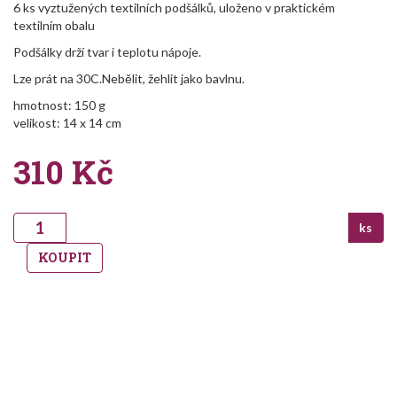
6 ks vyztužených textilních podšálků, uloženo v praktickém
textilním obalu
Podšálky drží tvar i teplotu nápoje.
Lze prát na 30C.Nebělit, žehlit jako bavlnu.
hmotnost: 150 g
velikost: 14 x 14 cm
310
Kč
ks
KOUPIT