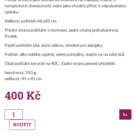
netypických domácností, nebo jako vhodný přítel k odpolednímu
spánku.
Velikost polštáře 46 x43 cm.
Přední strana polštáře s motivem, zadní strana jednobarevná.
Povlak.
Výplň polštáře šitá, duté vlákno, vhodné pro alergiky.
Polštář, díky měkké výplně, velmi pohodlný, dobře se na něm leží.
Obal polštáře lze prát na 40C. Zadní stranu jemně přežehlit.
hmotnost: 350 g
velikost: 45 x 45 cm
400
Kč
ks
KOUPIT