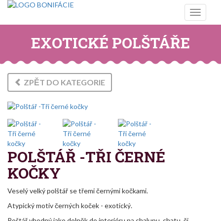
Toggle
navigati
EXOTICKÉ POLŠTÁŘE
ZPĚT DO KATEGORIE
POLŠTÁŘ -TŘI ČERNÉ
KOČKY
Veselý velký polštář se třemi černými kočkami.
Atypický motiv černých koček - exotický.
Poštář vhodný jako dolněk do interiéru na chalupu, chatu, či