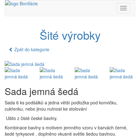
Toggle
navigati
Šité výrobky
Zpět do kategorie
Sada jemná šedá
Sada 6 ks podšálků a jedna větší podložka pod konvičku,
cukřenku, nebo jinou nutnost ke stolování
Ušito z čisté české bavlny.
Kombinace bavlny s motivem jemného vzoru v barvách černé,
šedé tyrkysové , doplněno vkusně světle šedou bavlnou.