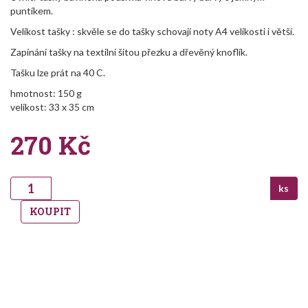
puntíkem.
Velikost tašky : skvěle se do tašky schovají noty A4 velikosti i větší.
Zapínání tašky na textilní šitou přezku a dřevěný knoflík.
Tašku lze prát na 40 C.
hmotnost: 150 g
velikost: 33 x 35 cm
270
Kč
ks
KOUPIT