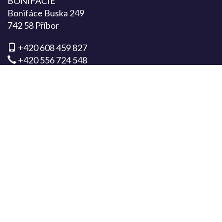
BONIFÁCIE
Bonifáce Buska 249
742 58 Příbor
+420 608 459 827
+420 556 724 548
info@bonifacie.cz
MÁTE DOTAZ?
ODESLAT