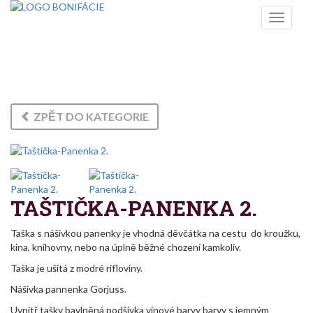
Toggle
navigati
ŠITÉ VÝROBKY
ZPĚT DO KATEGORIE
TAŠTIČKA-PANENKA 2.
Taška s nášivkou panenky je vhodná děvčátka na cestu do kroužku,
kina, knihovny, nebo na úplně běžné chození kamkoliv.
Taška je ušitá z modré rifloviny.
Nášivka pannenka Gorjuss.
Uvnitř tašky bavlněná podšívka vínové barvy barvy s jemným