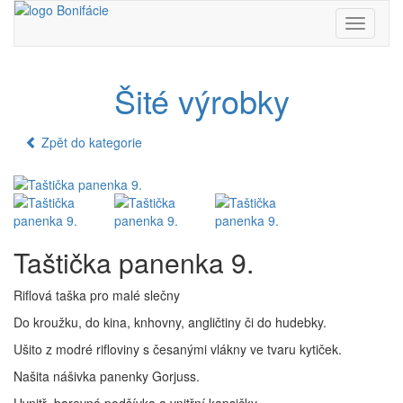
Toggle
navigati
Šité výrobky
Zpět do kategorie
Taštička panenka 9.
Riflová taška pro malé slečny
Do kroužku, do kina, knhovny, angličtiny či do hudebky.
Ušito z modré rifloviny s česanými vlákny ve tvaru kytiček.
Našita nášivka panenky Gorjuss.